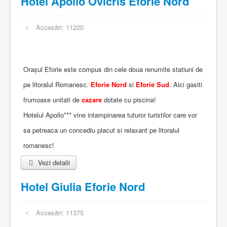
Hotel Apollo Ovicris Eforie Nord
Accesări: 11220
Orașul Eforie este compus din cele doua renumite statiuni de
pe litoralul Romanesc.
Eforie Nord
si
Eforie Sud
. Aici gasiti
frumoase unitati de
cazare
dotate cu piscina!
Hotelul Apollo*** vine intampinarea tuturor turistilor care vor
sa petreaca un concediu placut si relaxant pe litoralul
romanesc!
Vezi detalii
Hotel Giulia Eforie Nord
Accesări: 11375