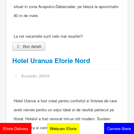
situat in zona Acapulco-Debarcader, pe faleza la aproximativ
80 m de mare.
La noi vacantele sunt cele mai reusite!!!
Vezi detalii
Hotel Uranus Eforie Nord
Accesări: 20019
Hotel Uranus a fost creat pentru confortul si linistea de care
aveti nevoie pentru un sejur ideal si de neuitat petrecut pe
litoral. Hotelul a fost renovat intr-un stil modern. Suntem
langa faleza si centru.
Eforie Delivery
Webcam Eforie
Camere libere