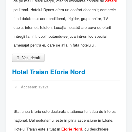
de pe malul Marii Negre, oferind excelente conditii de
cazare
pe litoral. Hotelul Dynes ofera un confort deosebit; camerele
fiind dotate cu: aer conditionat, frigider, grup sanitar, TV
cablu, internet, telefon. Locaţia noastră are ceva de oferit
întregii familii, copiii putându-se juca intr-un loc special
amenajat pentru ei, care se afla in fata hotelului.
Vezi detalii
Hotel Traian Eforie Nord
Accesări: 12121
Statiunea Eforie este declarata statiunea turistica de interes
național. Balneoturismul este in plina ascensiune in Eforie.
Hotelul Traian este situat in
Eforie Nord
, cu deschidere