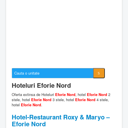
Cazare Constanta
Cazare Mamaia
Cazare Navodari
Conectare cont
Despre EforieOnline.ro
Despre Statiunea Eforie
Galerie foto
Anunturi imobiliare
Hoteluri Eforie Nord
Oferta extinsa de Hoteluri
Eforie Nord
, hotel
Eforie Nord
2
stele, hotel
Eforie Nord
3 stele, hotel
Eforie Nord
4 stele,
hotel
Eforie Nord
.
Hotel-Restaurant Roxy & Maryo –
Eforie Nord