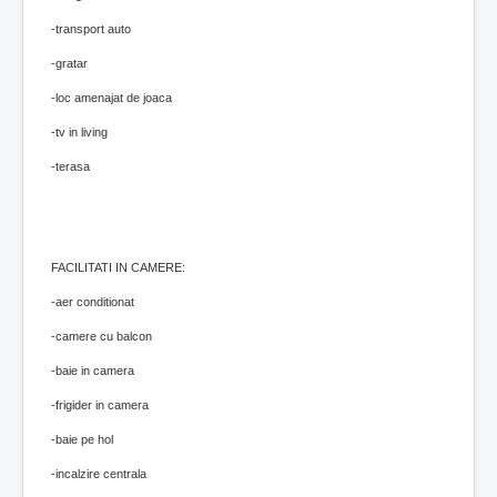
-transport auto
-gratar
-loc amenajat de joaca
-tv in living
-terasa
FACILITATI IN CAMERE:
-aer conditionat
-camere cu balcon
-baie in camera
-frigider in camera
-baie pe hol
-incalzire centrala