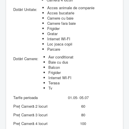
Acces animale de companie
Dotări Unitate:
Acces bucatarie
Camere cu baie
Camere fara baie
Frigider
Gratar
Internet WI-FI
Loc joaca copii
Parcare
Aer conditionat
Dotări Camere:
Baie cu dus
Balcon
Frigider
Internet WI-FI
Terasa
Tv
Tarife perioada
01.05- 05.07
Preț Cameră 2 locuri
60
Preț Cameră 3 locuri
80
Preț Cameră 4 locuri
100