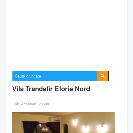
Cazare Constanta
Cazare Mamaia
Cazare Navodari
Conectare cont
Despre EforieOnline.ro
Despre Statiunea Eforie
Galerie foto
Anunturi imobiliare
Vila Trandafir Eforie Nord
Accesări: 20690