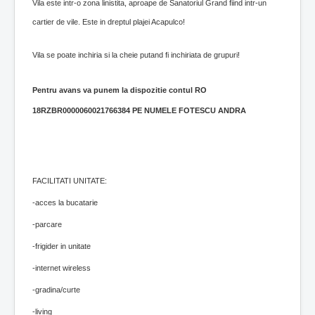
Vila este intr-o zona linistita, aproape de Sanatoriul Grand fiind intr-un
cartier de vile. Este in dreptul plajei Acapulco!
Vila se poate inchiria si la cheie putand fi inchiriata de grupuri!
Pentru avans va punem la dispozitie contul
RO
18RZBR0000060021766384 PE NUMELE FOTESCU ANDRA
FACILITATI UNITATE:
-acces la bucatarie
-parcare
-frigider in unitate
-internet wireless
-gradina/curte
-living