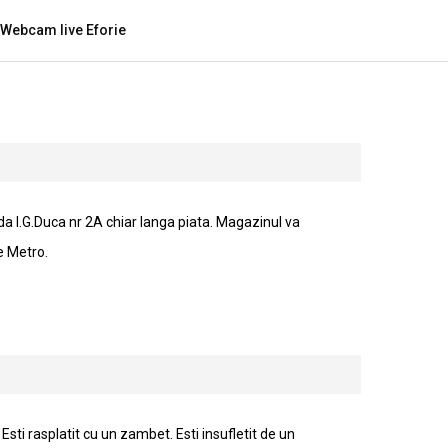
Webcam live Eforie
da I.G.Duca nr 2A chiar langa piata. Magazinul va
e Metro.
sti rasplatit cu un zambet. Esti insufletit de un