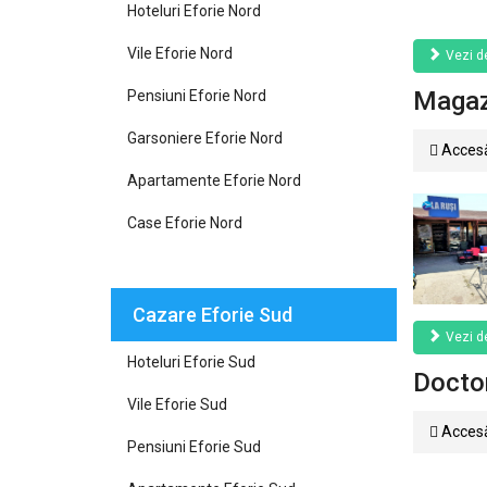
Hoteluri Eforie Nord
Vile Eforie Nord
Vezi de
Magazi
Pensiuni Eforie Nord
Garsoniere Eforie Nord
Accesă
Apartamente Eforie Nord
Case Eforie Nord
Cazare Eforie Sud
Vezi de
Hoteluri Eforie Sud
Doctor
Vile Eforie Sud
Accesă
Pensiuni Eforie Sud