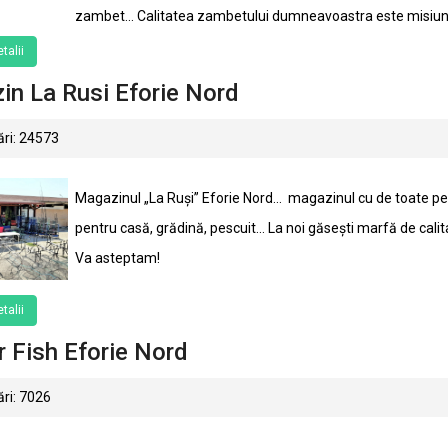
zambet... Calitatea zambetului dumneavoastra este misiune
talii
n La Rusi Eforie Nord
ri: 24573
Magazinul „La Ruși” Eforie Nord… magazinul cu de toate pentru
pentru casă, grădină, pescuit… La noi găsești marfă de calita
Va asteptam!
talii
 Fish Eforie Nord
ri: 7026