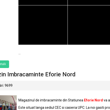
...
talii
in Imbracaminte Eforie Nord
ri: 9699
Magazinul de imbracaminte din Statiunea
Eforie Nord
va a
Este situat langa sediul CEC si casieria UPC. La noi gasiti p