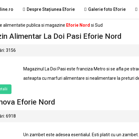
line.ro
Despre Stațiunea Eforie
Galerie foto Eforie
de alimentatie publica si magazine
Eforie Nord
si Sud
n Alimentar La Doi Pasi Eforie Nord
ri: 3156
Magazinul La Doi Pasi este franciza Metro si se afla pe stra
asteapta cu marfuri alimentare si nealimentare la preturi d
talii
nova Eforie Nord
ri: 6918
Un zambet este adesea esentialul. Esti platit cu un zambet. E