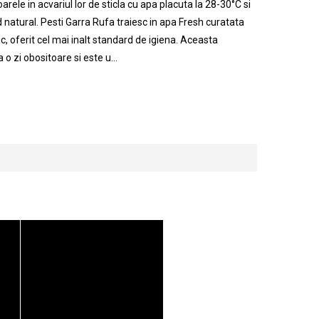
rele in acvariul lor de sticla cu apa placuta la 28-30°C si
od natural. Pesti Garra Rufa traiesc in apa Fresh curatata
nic, oferit cel mai inalt standard de igiena. Aceasta
o zi obositoare si este u...