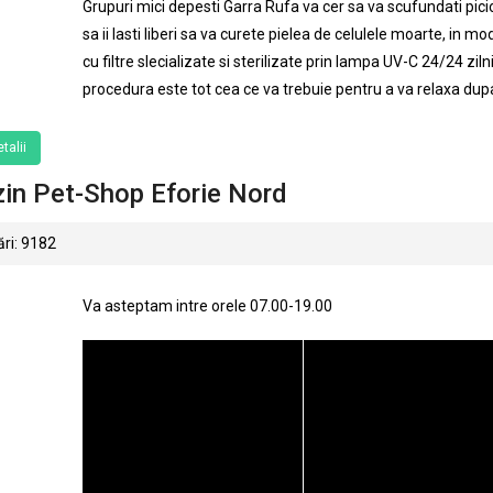
Grupuri mici depesti Garra Rufa va cer sa va scufundati picioa
sa ii lasti liberi sa va curete pielea de celulele moarte, in m
cu filtre slecializate si sterilizate prin lampa UV-C 24/24 zil
procedura este tot cea ce va trebuie pentru a va relaxa dupa 
talii
in Pet-Shop Eforie Nord
ri: 9182
Va asteptam intre orele 07.00-19.00