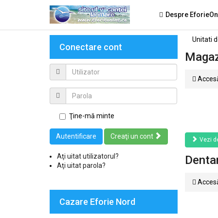
Despre EforieOn
Unitati 
Conectare cont
Magazi
Accesă
Ţine-mă minte
Autentificare
Creaţi un cont
Vezi de
Aţi uitat utilizatorul?
Denta
Aţi uitat parola?
Accesă
Cazare Eforie Nord