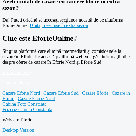
Aveti unități de cazare cu camere libere în extra-
sezon?
Da! Puteți oricând să accesați secțiunea noastră de pe platforma
EforieOnline:
Unități deschise în extra-sezon
Cine este EforieOnline?
Singura platformă care elimină intermediarii şi comisioanele la
cazare în Eforie. Pe această platformă web veţi găsi informaţii utile
despre oferte de cazare în Eforie Nord şi Eforie Sud.
Eforie Delivery
Camere libere
Cazare Eforie Nord
|
Cazare Eforie Sud
|
Cazare Eforie
|
Cazare in
Eforie
|
Cazare Eforie Nord
Cabina Foto Constanta
Frizerie Canina Constanta
Webcam Eforie
Desktop Version