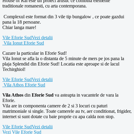
House of Rai este un proiect artistic ce combina elemente
traditionale romanesti, cu arta contemporana.
Complexul este format din 3 vile tip bungalow , ce poate gazdui
pana la 18 persoane.
Chiar langa mare!
Vile Eforie Sud
Vezi detalii
Vila Ionut Eforie Sud
Cazare la particular in Eforie Sud!
Vila Ionut se afla la o distanta de 5 minute de mers pe jos pana la
plaja Splendid din Eforie Sud! Locatia este aproape si de lacul
Techirghiol!
Vile Eforie Sud
Vezi detalii
Vila Athos Eforie Sud
Vila Athos
din
Eforie Sud
va asteapta in vacantele de vara la
Eforie.
Vila are in componenta camere de 2 si 3 locuri cu paturi
matrimoniale si single. Toate camerele au tv, aer conditionat, frigider,
internet si sunt dotate cu baie proprie cu apa calda non stop.
Vile Eforie Sud
Vezi detalii
Vezi Vile Eforie Sud