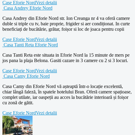
Case Eforie Nord
Vezi detalii
Casa Andrey Eforie Nord
Casa Andrey din Eforie Nord str. Ion Creanga nr 4 va oferă camere
duble si triple cu tv, baie proprie, frigider si aer condiționat. In curte
beneficiați de bucătărie, grătar, foișor si loc de joaca pentru copii
Case Eforie Nord
Vezi detalii
Casa Tanti Reta Eforie Nord
Casa Tanti Reta este situata in Eforie Nord la 15 minute de mers pe
jos pana la plaja Belona. Gasiti cazare in 3 camere cu 2 si 3 locuri.
Case Eforie Nord
Vezi detalii
Casa Camy Eforie Nord
Casa Camy din Eforie Nord vă așteaptă într-o locație excelentă,
chiar lângă faleză, în spatele hotelului Bran. Oferă camere spațioase,
complet utilate, iar oaspeții au acces la bucătărie interioară și foișor
cu zonă de gătit.
Case Eforie Nord
Vezi detalii