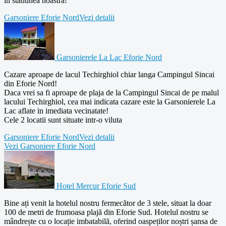
in statiunea noastra!
Garsoniere Eforie Nord
Vezi detalii
Garsonierele La Lac Eforie Nord
Cazare aproape de lacul Techirghiol chiar langa Campingul Sincai
din Eforie Nord!
Daca vrei sa fi aproape de plaja de la Campingul Sincai de pe malul
lacului Techirghiol, cea mai indicata cazare este la Garsonierele La
Lac aflate in imediata vecinatate!
Cele 2 locatii sunt situate intr-o viluta
Garsoniere Eforie Nord
Vezi detalii
Vezi Garsoniere Eforie Nord
Hotel Mercur Eforie Sud
Bine ați venit la hotelul nostru fermecător de 3 stele, situat la doar
100 de metri de frumoasa plajă din Eforie Sud. Hotelul nostru se
mândrește cu o locație imbatabilă, oferind oaspeților noștri șansa de