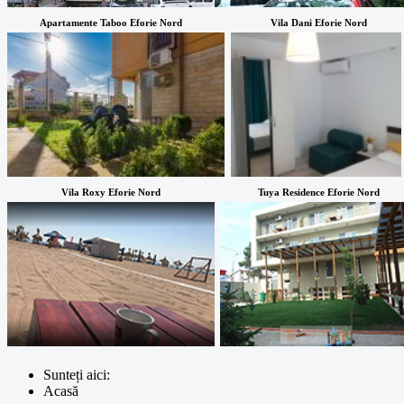
Apartamente Taboo Eforie Nord
Vila Dani Eforie Nord
Vila Roxy Eforie Nord
Tuya Residence Eforie Nord
Sunteți aici:
Acasă