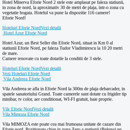
Hotel Minerva Eforie Nord 2 stele este amplasat pe faleza statiunii,
in zona de nord, la aproximativ 30 de metri de plaja, intr-o zona cu
vegetatie bogata. Hotelul va pune la dispozitie 116 camere!
Eforie Nord!
Hoteluri Eforie Nord
Vezi detalii
Hotel Azur Eforie Nord
Hotel Azur, un Best Seller din Eforie Nord, situat in Km 0 al
statiunii Eforie Nord, pe faleza Tudor Vladimirescu la 10 20 metri
de mare.
Camere renovate cu toate dotarile la conditii de 3 stele.
Hoteluri Eforie Nord
Vezi detalii
Vezi Hoteluri Eforie Nord
Vila Andreea Eforie Nord
Vila Andreea se afla in Eforie Nord la 300m de plaja debarcader, in
spatele sanatoriului Grand. Toate camerele sunt dotate cu frigider tip
minibar, tv color, aer conditionat, WI-FI gratuit, baie proprie.
Vile Eforie Nord
Vezi detalii
Vila Mimoza Eforie Nord
Vila MIMOZA este poate cea mai frumoasa unitate de cazare din
Eforie nord. Pozitionata chiar in zona Zero a statiunii (Belona) pe