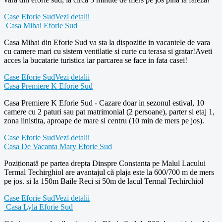
Case Eforie Sud
Vezi detalii
Casa Mihai Eforie Sud
Casa Mihai din Eforie Sud va sta la dispozitie in vacantele de vara
cu camere mari cu sistem ventilatie si curte cu terasa si gratar!Aveti
acces la bucatarie turistica iar parcarea se face in fata casei!
Case Eforie Sud
Vezi detalii
Casa Premiere K Eforie Sud
Casa Premiere K Eforie Sud - Cazare doar in sezonul estival, 10
camere cu 2 paturi sau pat matrimonial (2 persoane), parter si etaj 1,
zona linistita, aproape de mare si centru (10 min de mers pe jos).
Case Eforie Sud
Vezi detalii
Casa De Vacanta Mary Eforie Sud
Poziționată pe partea drepta Dinspre Constanta pe Malul Lacului
Termal Techirghiol are avantajul că plaja este la 600/700 m de mers
pe jos. si la 150m Baile Reci si 50m de lacul Termal Techirchiol
Case Eforie Sud
Vezi detalii
Casa Lyla Eforie Sud