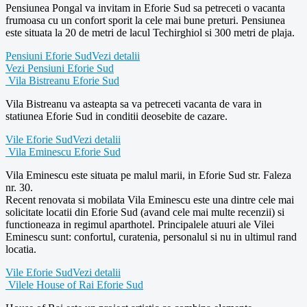
Pensiunea Pongal va invitam in Eforie Sud sa petreceti o vacanta
frumoasa cu un confort sporit la cele mai bune preturi. Pensiunea
este situata la 20 de metri de lacul Techirghiol si 300 metri de plaja.
Pensiuni Eforie Sud
Vezi detalii
Vezi Pensiuni Eforie Sud
Vila Bistreanu Eforie Sud
Vila Bistreanu va asteapta sa va petreceti vacanta de vara in
statiunea Eforie Sud in conditii deosebite de cazare.
Vile Eforie Sud
Vezi detalii
Vila Eminescu Eforie Sud
Vila Eminescu este situata pe malul marii, in Eforie Sud str. Faleza
nr. 30.
Recent renovata si mobilata Vila Eminescu este una dintre cele mai
solicitate locatii din Eforie Sud (avand cele mai multe recenzii) si
functioneaza in regimul aparthotel. Principalele atuuri ale Vilei
Eminescu sunt: confortul, curatenia, personalul si nu in ultimul rand
locatia.
Vile Eforie Sud
Vezi detalii
Vilele House of Rai Eforie Sud