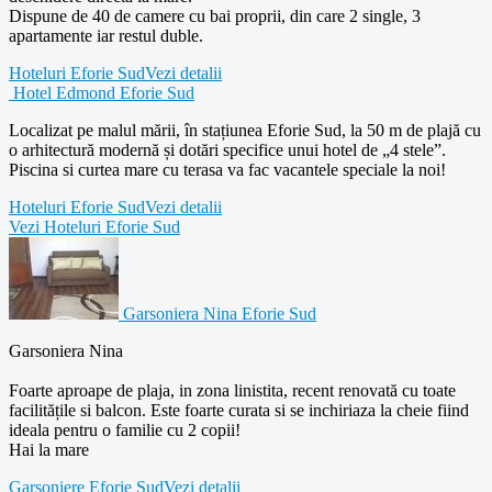
Dispune de 40 de camere cu bai proprii, din care 2 single, 3
apartamente iar restul duble.
Hoteluri Eforie Sud
Vezi detalii
Hotel Edmond Eforie Sud
Localizat pe malul mării, în stațiunea Eforie Sud, la 50 m de plajă cu
o arhitectură modernă și dotări specifice unui hotel de „4 stele”.
Piscina si curtea mare cu terasa va fac vacantele speciale la noi!
Hoteluri Eforie Sud
Vezi detalii
Vezi Hoteluri Eforie Sud
Garsoniera Nina Eforie Sud
Garsoniera Nina
Foarte aproape de plaja, in zona linistita, recent renovată cu toate
facilitățile si balcon. Este foarte curata si se inchiriaza la cheie fiind
ideala pentru o familie cu 2 copii!
Hai la mare
Garsoniere Eforie Sud
Vezi detalii