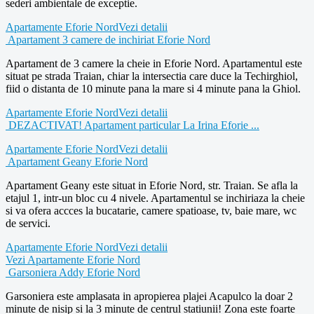
sederi ambientale de exceptie.
Apartamente Eforie Nord
Vezi detalii
Apartament 3 camere de inchiriat Eforie Nord
Apartament de 3 camere la cheie in Eforie Nord. Apartamentul este
situat pe strada Traian, chiar la intersectia care duce la Techirghiol,
fiid o distanta de 10 minute pana la mare si 4 minute pana la Ghiol.
Apartamente Eforie Nord
Vezi detalii
DEZACTIVAT! Apartament particular La Irina Eforie ...
Apartamente Eforie Nord
Vezi detalii
Apartament Geany Eforie Nord
Apartament Geany este situat in Eforie Nord, str. Traian. Se afla la
etajul 1, intr-un bloc cu 4 nivele. Apartamentul se inchiriaza la cheie
si va ofera accces la bucatarie, camere spatioase, tv, baie mare, wc
de servici.
Apartamente Eforie Nord
Vezi detalii
Vezi Apartamente Eforie Nord
Garsoniera Addy Eforie Nord
Garsoniera este amplasata in apropierea plajei Acapulco la doar 2
minute de nisip si la 3 minute de centrul statiunii! Zona este foarte