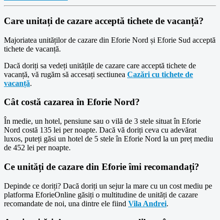
Care unitați de cazare acceptă tichete de vacanță?
Majoriatea unităților de cazare din Eforie Nord și Eforie Sud acceptă
tichete de vacanță.
Dacă doriți sa vedeți unitățile de cazare care acceptă tichete de
vacanță, vă rugăm să accesați sectiunea
Cazări cu tichete de
vacanță
.
Cât costă cazarea în Eforie Nord?
În medie, un hotel, pensiune sau o vilă de 3 stele situat în Eforie
Nord costă 135 lei per noapte. Dacă vă doriți ceva cu adevărat
luxos, puteți găsi un hotel de 5 stele în Eforie Nord la un preț mediu
de 452 lei per noapte.
Ce unități de cazare din Eforie îmi recomandați?
Depinde ce doriți? Dacă doriți un sejur la mare cu un cost mediu pe
platforma EforieOnline găsiți o multitudine de unități de cazare
recomandate de noi, una dintre ele fiind
Vila Andrei
.