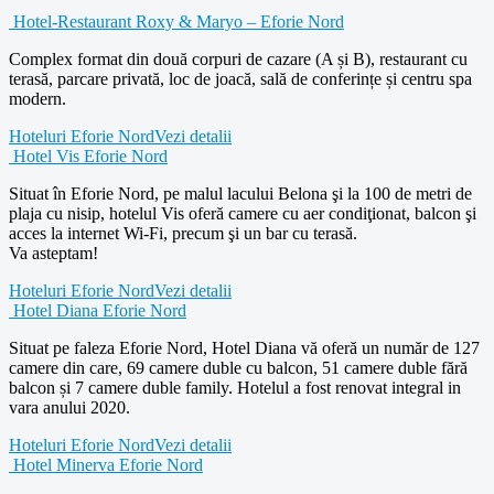
Hotel-Restaurant Roxy & Maryo – Eforie Nord
Complex format din două corpuri de cazare (A și B), restaurant cu
terasă, parcare privată, loc de joacă, sală de conferințe și centru spa
modern.
Hoteluri Eforie Nord
Vezi detalii
Hotel Vis Eforie Nord
Situat în Eforie Nord, pe malul lacului Belona şi la 100 de metri de
plaja cu nisip, hotelul Vis oferă camere cu aer condiţionat, balcon şi
acces la internet Wi-Fi, precum şi un bar cu terasă.
Va asteptam!
Hoteluri Eforie Nord
Vezi detalii
Hotel Diana Eforie Nord
Situat pe faleza Eforie Nord, Hotel Diana vă oferă un număr de 127
camere din care, 69 camere duble cu balcon, 51 camere duble fără
balcon și 7 camere duble family. Hotelul a fost renovat integral in
vara anului 2020.
Hoteluri Eforie Nord
Vezi detalii
Hotel Minerva Eforie Nord