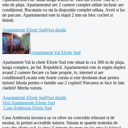
min de plaja. Apartamentul are 2 camere complet utilate inclusic aer
condiționat. Bucataria va sta la dispozitie complet utilata. Aveti si loc
de parcare. Apartamentul este la etajul 2 intr-un bloc cochet si
linistit.
Apartamente Eforie Sud
Vezi detalii
Apartament Val Eforie Sud
Apartament Val la cheie Eforie Sud este situat la cca 300 m de plaja,
langa complex, pe bd. Republicii. Apartamentul este in regim duplex
avand 2 camere fiecare cu baie proprie, tv, internet si aer
conditionat!Locatia este foarte curata si este destinata doar pentru
turism! Ideala pentru o familie sau 2 cupluri! Parcarea se face in fata
cladirii! Merita vazuta.
Apartamente Eforie Sud
Vezi detalii
Vezi Apartamente Eforie Sud
Casa Ambrozia Eforie Sud
Casa Ambrozia incearca sa va ofere un concediu relaxant si de
neuitat, la preturi accesibile tuturor. Situata in spatele teatrului de
vara din eforie sud, la circa 5 minute de mers pe jos pina la faleza!