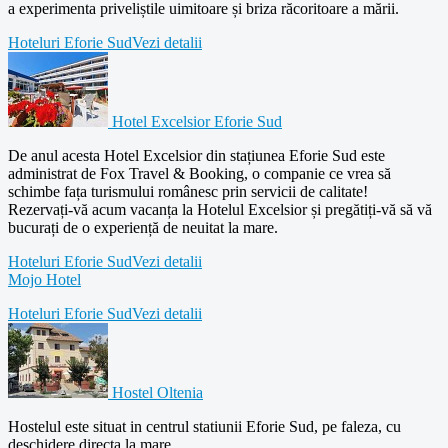
a experimenta priveliștile uimitoare și briza răcoritoare a mării.
Hoteluri Eforie Sud
Vezi detalii
Hotel Excelsior Eforie Sud
De anul acesta Hotel Excelsior din stațiunea Eforie Sud este
administrat de Fox Travel & Booking, o companie ce vrea să
schimbe fața turismului românesc prin servicii de calitate!
Rezervați-vă acum vacanța la Hotelul Excelsior și pregătiți-vă să vă
bucurați de o experiență de neuitat la mare.
Hoteluri Eforie Sud
Vezi detalii
Mojo Hotel
Hoteluri Eforie Sud
Vezi detalii
Hostel Oltenia
Hostelul este situat in centrul statiunii Eforie Sud, pe faleza, cu
deschidere directa la mare.