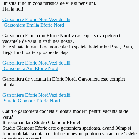
linistita fiind in zona turistica de vile si pensiuni.
Hai la noi!
Garsoniere Eforie Nord
Vezi detalii
Garsoniera Emilia Eforie Nord
Garsoniera Emilia din Eforie Nord va asteapta sa va petreceti
vacantele de vara in statiunea nostra.
Este situata intr-un bloc nou chiar in spatele hotelurilor Brad, Bran,
Bega fiind foarte aproape de plaja.
Garsoniere Eforie Nord
Vezi detalii
Garsoniera Ani Eforie Nord
Garsoniera de vacanta in Eforie Nord. Garsoniera este complet
utilata.
Garsoniere Eforie Nord
Vezi detalii
Studio Glamour Eforie Nord
Cauti o garsoniera cocheta si dotata modern pentru vacanta ta de
vara?
Iti recomandam Studio Glamour Eforie!
Studio Glamour Eforie este o garsoniera spatioasa, avand 30mp si
fiind mobilata si dotata cu tot ce ai nevoie pentru o vacanta de 5 stele