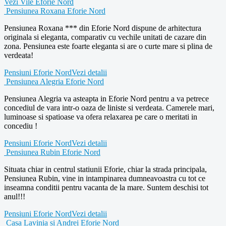
Vezi Vile Eforie Nord
Pensiunea Roxana Eforie Nord
Pensiunea Roxana *** din Eforie Nord dispune de arhitectura
originala si eleganta, comparativ cu vechile unitati de cazare din
zona. Pensiunea este foarte eleganta si are o curte mare si plina de
verdeata!
Pensiuni Eforie Nord
Vezi detalii
Pensiunea Alegria Eforie Nord
Pensiunea Alegria va asteapta in Eforie Nord pentru a va petrece
concediul de vara intr-o oaza de liniste si verdeata. Camerele mari,
luminoase si spatioase va ofera relaxarea pe care o meritati in
concediu !
Pensiuni Eforie Nord
Vezi detalii
Pensiunea Rubin Eforie Nord
Situata chiar in centrul statiunii Eforie, chiar la strada principala,
Pensiunea Rubin, vine in intampinarea dumneavoastra cu tot ce
inseamna conditii pentru vacanta de la mare. Suntem deschisi tot
anul!!!
Pensiuni Eforie Nord
Vezi detalii
Casa Lavinia si Andrei Eforie Nord