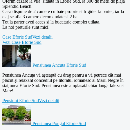
Oferim cazare la vila ,situata in Eforie Sud, la 300 de metri de plaja
Splendid Beach.
Casa dispune de 2 camere cu baie proprie si frigider la parter, iar la
etaj se afla 3 camere decomandate si 2 bai.
Tot la parter aveti acces si la bucatarie complet utilata.
La noi preturile sunt mici!
Case Eforie Sud
Vezi detalii
Vezi Case Eforie Sud
Pensiunea Ancuta Eforie Sud
Pensiunea Ancuţa vă aşteaptă cu drag pentru a vă petrece cât mai
plăcut şi relaxant concediul pe litoralul romanesc al Mării Negre în
staţiunea Eforie Sud. Pensiunea este amplasată chiar langa faleza si
Mare!
Pensiuni Eforie Sud
Vezi detalii
Pensiunea Pongal Eforie Sud