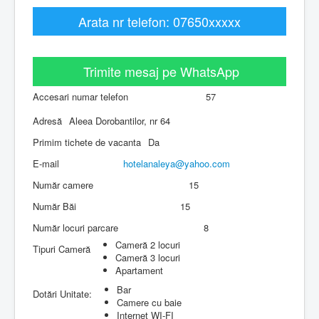
Arata nr telefon: 07650xxxxx
Trimite mesaj pe WhatsApp
Accesari numar telefon
57
Adresă
Aleea Dorobantilor, nr 64
Primim tichete de vacanta
Da
E-mail
hotelanaleya​
@
​yahoo.com
Număr camere
15
Număr Băi
15
Număr locuri parcare
8
Cameră 2 locuri
Tipuri Cameră
Cameră 3 locuri
Apartament
Bar
Dotări Unitate:
Camere cu baie
Internet WI-FI