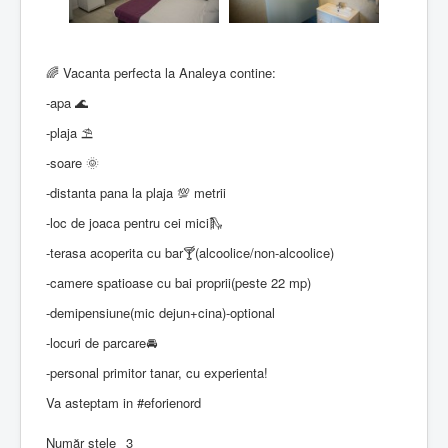
🌈 Vacanta perfecta la Analeya contine:
-apa 🌊
-plaja ⛱️
-soare 🌞
-distanta pana la plaja 💯 metrii
-loc de joaca pentru cei mici🛝
-terasa acoperita cu bar🍸(alcoolice/non-alcoolice)
-camere spatioase cu bai proprii(peste 22 mp)
-demipensiune(mic dejun+cina)-optional
-locuri de parcare🚘
-personal primitor tanar, cu experienta!
Va asteptam in
#eforienord
Număr stele
3