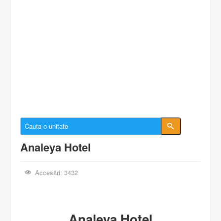
Cazare Constanta
Cazare Mamaia
Cazare Navodari
Conectare cont
Despre EforieOnline.ro
Despre Statiunea Eforie
Galerie foto
Anunturi imobiliare
Analeya Hotel
Accesări: 3432
Analeya Hotel