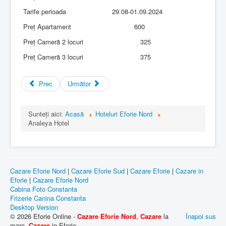
Tarife perioada
29.08-01.09.2024
Preț Apartament
600
Preț Cameră 2 locuri
325
Preț Cameră 3 locuri
375
Prec
Următor
Sunteți aici:
Acasă
Hoteluri Eforie Nord
Analeya Hotel
Cazare Eforie Nord
|
Cazare Eforie Sud
|
Cazare Eforie
|
Cazare in
Eforie
|
Cazare Eforie Nord
Cabina Foto Constanta
Frizerie Canina Constanta
Desktop Version
© 2026 Eforie Online -
Cazare Eforie Nord
,
Cazare
la
Înapoi sus
mare,
Cazare
in Eforie