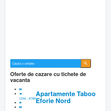
Cazare Constanta
Cazare Mamaia
Cazare Navodari
Conectare cont
Despre EforieOnline.ro
Despre Statiunea Eforie
Galerie foto
Anunturi imobiliare
Oferte de cazare cu tichete de
vacanta
Apartamente Taboo
1
2
3
4
...
6
7
8
9
Eforie Nord