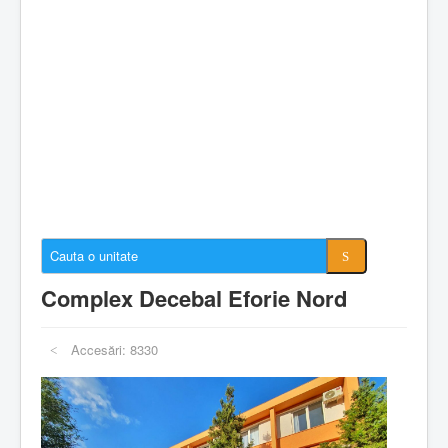
Cazare Constanta
Cazare Mamaia
Cazare Navodari
Conectare cont
Despre EforieOnline.ro
Despre Statiunea Eforie
Galerie foto
Anunturi imobiliare
Complex Decebal Eforie Nord
Accesări: 8330