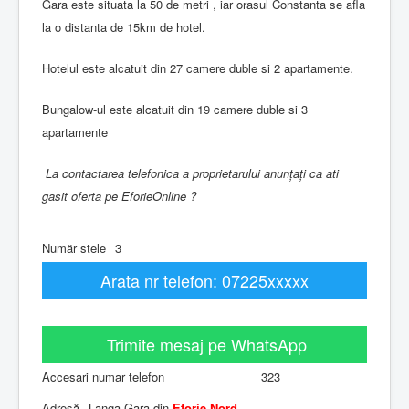
Gara este situata la 50 de metri , iar orasul Constanta se afla
la o distanta de 15km de hotel.
Hotelul este alcatuit din 27 camere duble si 2 apartamente.
Bungalow-ul este alcatuit din 19 camere duble si 3
apartamente
La contactarea telefonica a proprietarului anunțați ca ati
gasit oferta pe EforieOnline ?
Număr stele
3
Arata nr telefon: 07225xxxxx
Trimite mesaj pe WhatsApp
Accesari numar telefon
323
Adresă
Langa Gara din
Eforie Nord