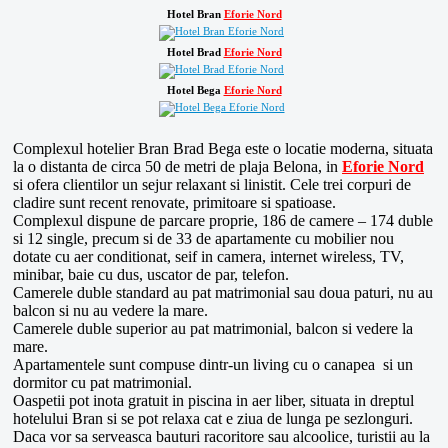
Hotel Bran
Eforie Nord
Hotel Brad
Eforie Nord
Hotel Bega
Eforie Nord
Complexul hotelier Bran Brad Bega este o locatie moderna, situata
la o distanta de circa 50 de metri de plaja Belona, in
Eforie Nord
si ofera clientilor un sejur relaxant si linistit. Cele trei corpuri de
cladire sunt recent renovate, primitoare si spatioase.
Complexul dispune de parcare proprie, 186 de camere – 174 duble
si 12 single, precum si de 33 de apartamente cu mobilier nou
dotate cu aer conditionat, seif in camera, internet wireless, TV,
minibar, baie cu dus, uscator de par, telefon.
Camerele duble standard au pat matrimonial sau doua paturi, nu au
balcon si nu au vedere la mare.
Camerele duble superior au pat matrimonial, balcon si vedere la
mare.
Apartamentele sunt compuse dintr-un living cu o canapea si un
dormitor cu pat matrimonial.
Oaspetii pot inota gratuit in piscina in aer liber, situata in dreptul
hotelului Bran si se pot relaxa cat e ziua de lunga pe sezlonguri.
Daca vor sa serveasca bauturi racoritore sau alcoolice, turistii au la