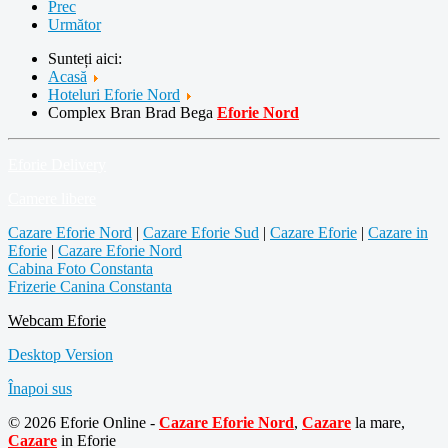
Prec
Următor
Sunteți aici:
Acasă
Hoteluri Eforie Nord
Complex Bran Brad Bega
Eforie Nord
Eforie Delivery
Camere libere
Cazare Eforie Nord
|
Cazare Eforie Sud
|
Cazare Eforie
|
Cazare in
Eforie
|
Cazare Eforie Nord
Cabina Foto Constanta
Frizerie Canina Constanta
Webcam Eforie
Desktop Version
Înapoi sus
© 2026 Eforie Online -
Cazare Eforie Nord
,
Cazare
la mare,
Cazare
in Eforie