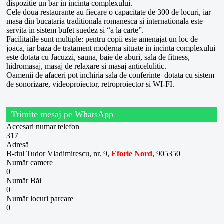
dispozitie un bar in incinta complexului.
Cele doua restaurante au fiecare o capacitate de 300 de locuri, iar
masa din bucataria traditionala romanesca si internationala este
servita in sistem bufet suedez si “a la carte”.
Facilitatile sunt multiple: pentru copii este amenajat un loc de
joaca, iar baza de tratament moderna situate in incinta complexului
este dotata cu Jacuzzi, sauna, baie de aburi, sala de fitness,
hidromasaj, masaj de relaxare si masaj anticelulitic.
Oamenii de afaceri pot inchiria sala de conferinte dotata cu sistem
de sonorizare, videoproiector, retroproiector si WI-FI.
Trimite mesaj pe WhatsApp
Accesari numar telefon
317
Adresă
B-dul Tudor Vladimirescu, nr. 9,
Eforie Nord
, 905350
Număr camere
0
Număr Băi
0
Număr locuri parcare
0