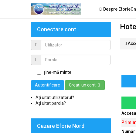
Despre EforieOn
Hote
Conectare cont
Acce
Ţine-mă minte
Autentificare
Creaţi un cont
Aţi uitat utilizatorul?
Aţi uitat parola?
Accesa
Primim
Cazare Eforie Nord
Număr