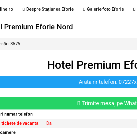
line.ro
Despre Stațiunea Eforie
Galerie foto Eforie
l Premium Eforie Nord
sări: 3575
Hotel Premium Ef
Arata nr telefon: 07227
Trimite mesaj pe Wha
ri numar telefon
 tichete de vacanta
Da
 camere