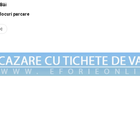
Băi
locuri parcare
ec