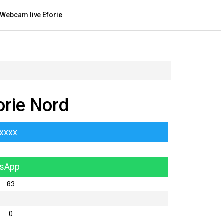
Webcam live Eforie
orie Nord
xxxxx
tsApp
83
0