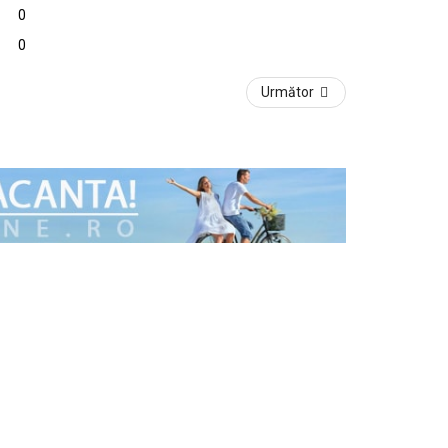
0
0
Următor