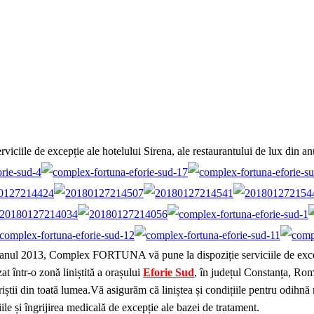
ile de excepție ale hotelului Sirena, ale restaurantului de lux din anu
 anul 2013, Complex FORTUNA vă pune la dispoziție serviciile de excepți
t într-o zonă liniștită a orașului
Eforie Sud
, în județul Constanța, Rom
uriștii din toată lumea.Vă asigurăm că liniștea și condițiile pentru odi
iile și îngrijirea medicală de excepție ale bazei de tratament.