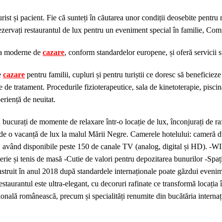
rist și pacient. Fie că sunteți în căutarea unor condiții deosebite pentru
rezervați restaurantul de lux pentru un eveniment special în familie, Com
tra moderne de
cazare
, conform standardelor europene, și oferă servicii 
e
cazare
pentru familii, cupluri și pentru turiștii ce doresc să benefici
 tratament. Procedurile fizioterapeutice, sala de kinetoterapie, piscina 
periență de neuitat.
urați de momente de relaxare într-o locație de lux, înconjurați de rafi
i de o vacanță de lux la malul Mării Negre. Camerele hotelului: cameră 
ED, având disponibile peste 150 de canale TV (analog, digital și HD). -
erie și tenis de masă -Cutie de valori pentru depozitarea bunurilor -Spaț
 în anul 2018 după standardele internaționale poate găzdui eveniment
urantul este ultra-elegant, cu decoruri rafinate ce transformă locația înt
onală românească, precum și specialități renumite din bucătăria internațio