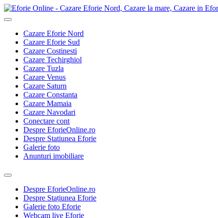
Cazare Eforie Nord
Cazare Eforie Sud
Cazare Costinesti
Cazare Techirghiol
Cazare Tuzla
Cazare Venus
Cazare Saturn
Cazare Constanta
Cazare Mamaia
Cazare Navodari
Conectare cont
Despre EforieOnline.ro
Despre Statiunea Eforie
Galerie foto
Anunturi imobiliare
Despre EforieOnline.ro
Despre Stațiunea Eforie
Galerie foto Eforie
Webcam live Eforie