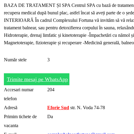
BAZA DE TRATAMENT ȘI SPA Centrul SPA cu bază de tratament din cadru
recupera medical după bunul plac, astfel încat să aveți parte de o ș
INTERIOARĂ În cadrul Complexului Fortuna vă invităm să vă relaxați în 
tratament balnear, sau pentru detoxifierea corpului în sauna, relaxân
Hidroterapie, drenaj limfatic și kinetoterapie -Împachetări cu nămol și
Magnetoterapie, fizioterapie și recuperare -Medicină generală, balneo
Număr stele
3
Trimite mesaj pe WhatsApp
Accesari numar
204
telefon
Adresă
Eforie Sud
str. N. Voda 74-78
Primim tichete de
Da
vacanta