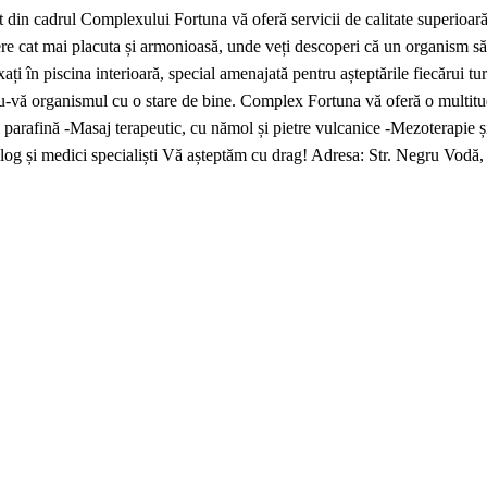
l Complexului Fortuna vă oferă servicii de calitate superioară într-o
edere cat mai placuta și armonioasă, unde veți descoperi că un organis
piscina interioară, special amenajată pentru așteptările fiecărui turist
du-vă organismul cu o stare de bine. Complex Fortuna vă oferă o multitudi
 parafină -Masaj terapeutic, cu nămol și pietre vulcanice -Mezoterapie și 
log și medici specialiști Vă așteptăm cu drag! Adresa: Str. Negru Vodă,