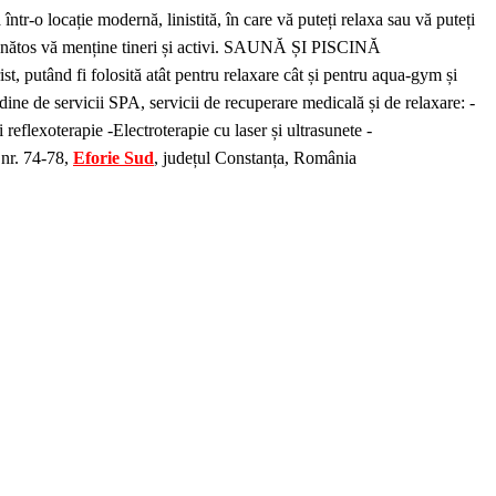
 locație modernă, linistită, în care vă puteți relaxa sau vă puteți
m sănătos vă menține tineri și activi. SAUNĂ ȘI PISCINĂ
, putând fi folosită atât pentru relaxare cât și pentru aqua-gym și
ne de servicii SPA, servicii de recuperare medicală și de relaxare: -
reflexoterapie -Electroterapie cu laser și ultrasunete -
 nr. 74-78,
Eforie Sud
, județul Constanța, România