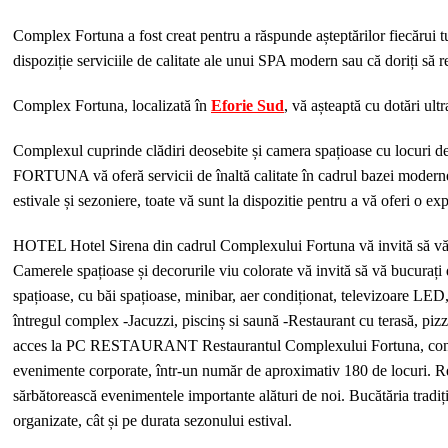
Complex Fortuna a fost creat pentru a răspunde așteptărilor fiecărui tu
dispoziție serviciile de calitate ale unui SPA modern sau că doriți să 
Complex Fortuna, localizată în
Eforie Sud
, vă așteaptă cu dotări ul
Complexul cuprinde clădiri deosebite și camera spațioase cu locuri d
FORTUNA vă oferă servicii de înaltă calitate în cadrul bazei moderne de
estivale și sezoniere, toate vă sunt la dispozitie pentru a vă oferi o ex
HOTEL Hotel Sirena din cadrul Complexului Fortuna vă invită să vă buc
Camerele spațioase și decorurile viu colorate vă invită să vă bucuraț
spațioase, cu băi spațioase, minibar, aer condiționat, televizoare L
întregul complex -Jacuzzi, piscinș si saună -Restaurant cu terasă, pizz
acces la PC RESTAURANT Restaurantul Complexului Fortuna, construit
evenimente corporate, într-un număr de aproximativ 180 de locuri. Resta
sărbătorească evenimentele importante alături de noi. Bucătăria tradiți
organizate, cât și pe durata sezonului estival.