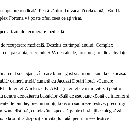
 recuperare medicală, fie că vă doriți o vacanță relaxantă, având la
plex Fortuna vă poate oferi ceea ce ați visat.
specializate de recuperare medicală.
eze de recuperare medicală. Deschis tot timpul anului, Complex
cu apă sărată, serviciile SPA de calitate, precum și multe activități
nament și eleganță, în care bunul-gust și armonia sunt la ele acasă.
dublă/ cameră triplă/ cameră cu Jacuzzi Dotări hotel: -Camere
WIFI – Internet Wireless GIGABIT (internet de mare viteză) pentru
iu pentru depozitarea bagajelor -Sală de așteptare -Zonă cu internet și
e de familie, precum nunți, botezuri sau mese festive, precum și
r-una distinsă, cu adevărat specială pentru invitații ce aleg să-și
nală sunt la dispoziția invitaților, atât pentru mese festive