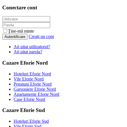
Conectare cont
Ţine-mă minte
Creaţi un cont
Autentificare
Aţi uitat utilizatorul?
Aţi uitat parola?
Cazare Eforie Nord
Hoteluri Eforie Nord
Vile Eforie Nord
Pensiuni Eforie Nord
Garsoniere Eforie Nord
Apartamente Eforie Nord
Case Eforie Nord
Cazare Eforie Sud
Hoteluri Eforie Sud
Vile Eforie Sud