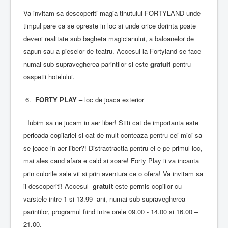
Va invitam sa descoperiti magia tinutului FORTYLAND unde
timpul pare ca se opreste in loc si unde orice dorinta poate
deveni realitate sub bagheta magicianului, a baloanelor de
sapun sau a pieselor de teatru. Accesul la Fortyland se face
numai sub supravegherea parintilor si este
gratuit
pentru
oaspetii hotelului.
6.
FORTY PLAY –
loc de joaca exterior
Iubim sa ne jucam in aer liber! Stiti cat de importanta este
perioada copilariei si cat de mult conteaza pentru cei mici sa
se joace in aer liber?! Distractractia pentru ei e pe primul loc,
mai ales cand afara e cald si soare! Forty Play ii va incanta
prin culorile sale vii si prin aventura ce o ofera! Va invitam sa
il descoperiti! Accesul
gratuit
este permis copiilor cu
varstele intre 1 si 13.99 ani, numai sub supravegherea
parintilor, programul fiind intre orele 09.00 - 14.00 si 16.00 –
21.00.