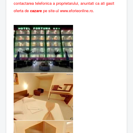
contactarea telefonica a proprietarului, anuntati ca ati gasit
oferta de
cazare
pe site-ul
www.eforieonline.ro.