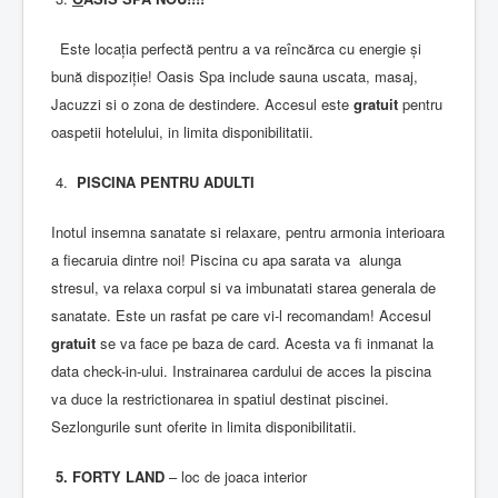
Este locația perfectă pentru a va reîncărca cu energie și
bună dispoziție! Oasis Spa include sauna uscata, masaj,
Jacuzzi si o zona de destindere. Accesul este
g
ratuit
pentru
oaspetii hotelului, in limita disponibilitatii.
4.
PISCINA PENTRU ADULTI
Inotul insemna sanatate si relaxare, pentru armonia interioara
a fiecaruia dintre noi! Piscina cu apa sarata va alunga
stresul, va relaxa corpul si va imbunatati starea generala de
sanatate. Este un rasfat pe care vi-l recomandam! Accesul
gratuit
se va face pe baza de card. Acesta va fi inmanat la
data check-in-ului. Instrainarea cardului de acces la piscina
va duce la restrictionarea in spatiul destinat piscinei.
Sezlongurile sunt oferite in limita disponibilitatii.
5.
FORTY LAND
– loc de joaca interior