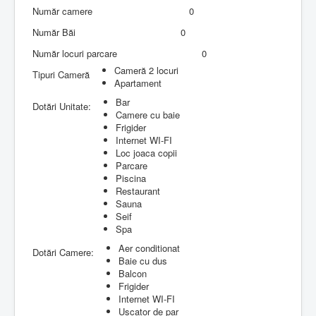
Număr camere
0
Număr Băi
0
Număr locuri parcare
0
Cameră 2 locuri
Tipuri Cameră
Apartament
Bar
Dotări Unitate:
Camere cu baie
Frigider
Internet WI-FI
Loc joaca copii
Parcare
Piscina
Restaurant
Sauna
Seif
Spa
Aer conditionat
Dotări Camere:
Baie cu dus
Balcon
Frigider
Internet WI-FI
Uscator de par