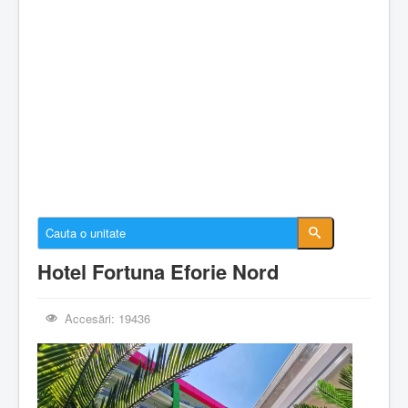
Cazare Constanta
Cazare Mamaia
Cazare Navodari
Conectare cont
Despre EforieOnline.ro
Despre Statiunea Eforie
Galerie foto
Anunturi imobiliare
Hotel Fortuna Eforie Nord
Accesări: 19436