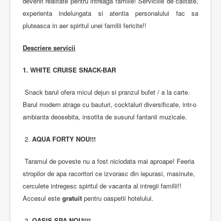
devenit realitate pentru intreaga familie! Serviciile de calitate,
experienta indelungata si atentia personalului fac sa
pluteasca in aer spiritul unei familii fericite!!
Descriere servicii
1. WHITE CRUISE SNACK-BAR
Snack barul ofera micul dejun si pranzul bufet / a la carte.
Barul modern atrage cu bauturi, cocktaluri diversificate, intr-o
ambianta deosebita, insotita de susurul fantanii muzicale.
2.
AQUA FORTY NOU!!!
Taramul de poveste nu a fost niciodata mai aproape! Feeria
stropilor de apa racoritori ce izvorasc din iepurasi, masinute,
cerculete intregesc spiritul de vacanta al intregii familii!!
Accesul este
g
ratuit
pentru oaspetii hotelului.
3.
O
ASIS SPA
NOU!!!!