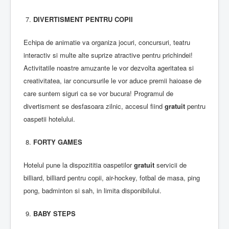
7.
DIVERTISMENT PENTRU COPII
Echipa de animatie va organiza jocuri, concursuri, teatru
interactiv si multe alte suprize atractive pentru prichindei!
Activitatile noastre amuzante le vor dezvolta ageritatea si
creativitatea, iar concursurile le vor aduce premii haioase de
care suntem siguri ca se vor bucura! Programul de
divertisment se desfasoara zilnic, accesul fiind
gratuit
pentru
oaspetii hotelului.
8.
FORTY GAMES
Hotelul pune la dispozititia oaspetilor
gratuit
servicii de
billiard, billiard pentru copii, air-hockey, fotbal de masa, ping
pong, badminton si sah, in limita disponibilului.
9.
BABY STEPS