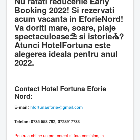
Nu ratati reducerile Early
Booking 2022! Si rezervati
acum vacanta in EforieNord!
Va doriti mare, soare, plaje
spectaculoase⛱ si istorie⛪️?
Atunci HotelFortuna este
alegerea ideala pentru anul
2022.
Contact Hotel Fortuna Eforie
Nord:
E-mail:
hfortunaeforie​
@
​gmail.com
Telefon: 0735 558 792, 0728917733
Pentru a obtine un pret corect si fara comision, la