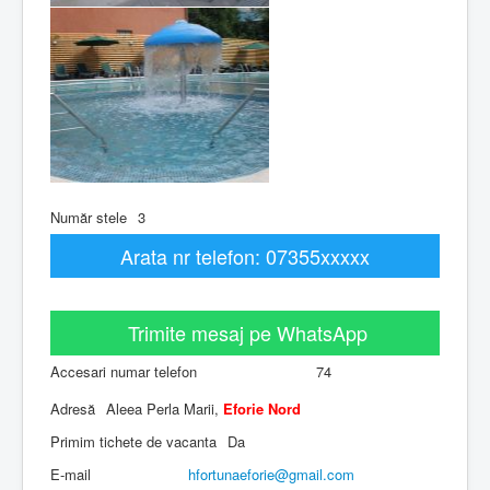
Număr stele
3
Arata nr telefon: 07355xxxxx
Trimite mesaj pe WhatsApp
Accesari numar telefon
74
Adresă
Aleea Perla Marii,
Eforie Nord
Primim tichete de vacanta
Da
E-mail
hfortunaeforie​
@
​gmail.com