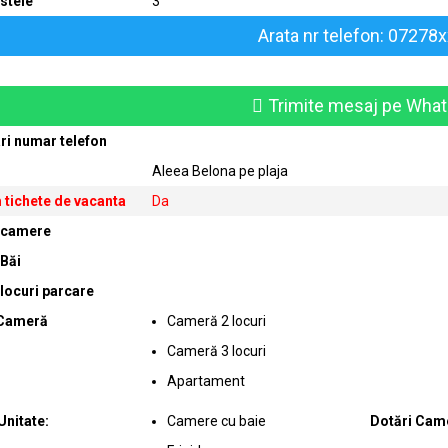
stele
3
Arata nr telefon: 07278
Trimite mesaj pe Wha
ri numar telefon
Aleea Belona pe plaja
 tichete de vacanta
Da
 camere
Băi
locuri parcare
 Cameră
Cameră 2 locuri
Cameră 3 locuri
Apartament
Unitate:
Camere cu baie
Dotări Cam