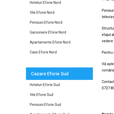
Hoteluri Eforie Nord
Pensiun
Vile Eforie Nord
televizo
Pensiuni Eforie Nord
Structur
Garsoniere Eforie Nord
etajul 
vedere 
Apartamente Eforie Nord
Case Eforie Nord
Pentru 
Vă aștep
române
Cazare Eforie Sud
Contact
Hoteluri Eforie Sud
0727 80
Vile Eforie Sud
Pensiuni Eforie Sud