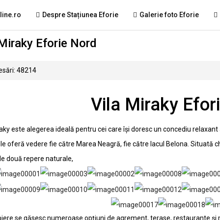
line.ro
Despre Stațiunea Eforie
Galerie foto Eforie
 Miraky Eforie Nord
sări: 48214
Vila Miraky Efor
raky este alegerea ideală pentru cei care își doresc un concediu relaxant 
e oferă vedere fie către Marea Neagră, fie către lacul Belona. Situată ch
ele două repere naturale,
piere se găsesc numeroase opțiuni de agrement, terase, restaurante ș