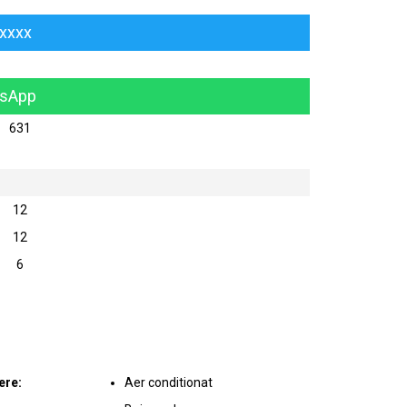
xxxxx
tsApp
631
12
12
6
ere:
Aer conditionat