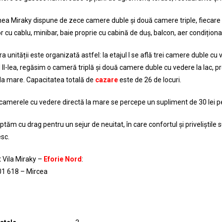
ea Miraky dispune de zece camere duble și două camere triple, fiecare
r cu cablu, minibar, baie proprie cu cabină de duș, balcon, aer condiționa
a unității este organizată astfel: la etajul I se află trei camere duble cu
al II-lea, regăsim o cameră triplă și două camere duble cu vedere la lac,
la mare. Capacitatea totală de
cazare
este de 26 de locuri.
camerele cu vedere directă la mare se percepe un supliment de 30 lei p
tăm cu drag pentru un sejur de neuitat, în care confortul și priveliștile s
sc.
 Vila Miraky –
Eforie Nord
:
1 618 – Mircea