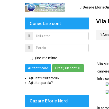
Despre EforieOn
Vila
Conectare cont
Acce
Ţine-mă minte
Vila Mi
Autentificare
Creaţi un cont
camerel
Aţi uitat utilizatorul?
între c
Aţi uitat parola?
Cazare Eforie Nord
În apro