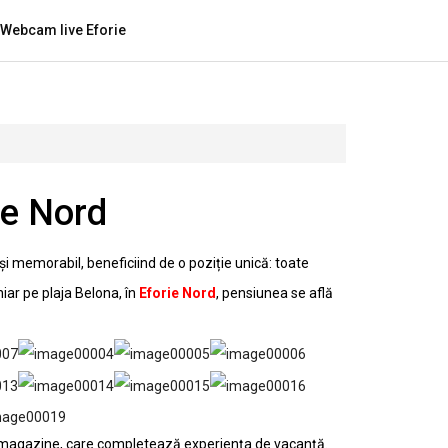
Webcam live Eforie
ie Nord
și memorabil, beneficiind de o poziție unică: toate
iar pe plaja Belona, în
Eforie Nord
, pensiunea se află
i magazine, care completează experiența de vacanță.