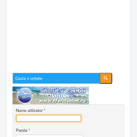
Cazare Constanta
Cazare Mamaia
Cazare Navodari
Conectare cont
Despre EforieOnline.ro
Despre Statiunea Eforie
Galerie foto
Anunturi imobiliare
Nume utilizator
*
Parola
*