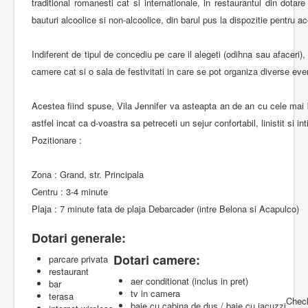
traditional romanesti cat si internationale, in restaurantul din dota
bauturi alcoolice si non-alcoolice, din barul pus la dispozitie pentru ac
Indiferent de tipul de concediu pe care il alegeti (odihna sau afaceri)
camere cat si o sala de festivitati in care se pot organiza diverse eve
Acestea fiind spuse, Vila Jennifer va asteapta an de an cu cele mai bu
astfel incat ca d-voastra sa petreceti un sejur confortabil, linistit si i
Pozitionare :
Zona : Grand, str. Principala
Centru : 3-4 minute
Plaja : 7 minute fata de plaja Debarcader (intre Belona si Acapulco)
Dotari generale:
Dotari camere:
parcare privata
restaurant
aer conditionat (inclus in pret)
bar
tv in camera
terasa
Check
baie cu cabina de dus / baie cu jacuzzi