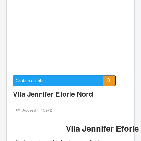
Cazare Constanta
Cazare Mamaia
Cazare Navodari
Conectare cont
Despre EforieOnline.ro
Despre Statiunea Eforie
Galerie foto
Anunturi imobiliare
Vila Jennifer Eforie Nord
Accesări: 15972
Vila Jennifer Efori