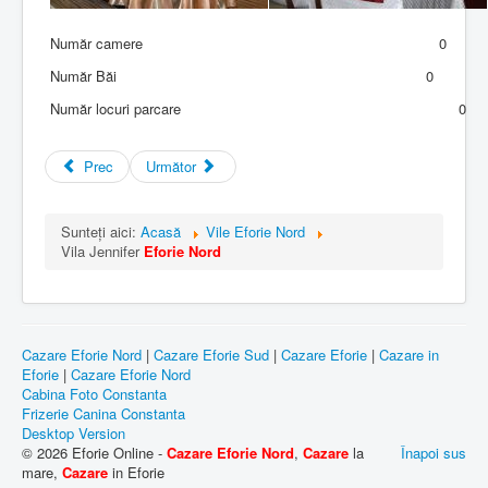
Număr camere
0
Număr Băi
0
Număr locuri parcare
0
Prec
Următor
Sunteți aici:
Acasă
Vile Eforie Nord
Vila Jennifer
Eforie Nord
Cazare Eforie Nord
|
Cazare Eforie Sud
|
Cazare Eforie
|
Cazare in
Eforie
|
Cazare Eforie Nord
Cabina Foto Constanta
Frizerie Canina Constanta
Desktop Version
© 2026 Eforie Online -
Cazare Eforie Nord
,
Cazare
la
Înapoi sus
mare,
Cazare
in Eforie