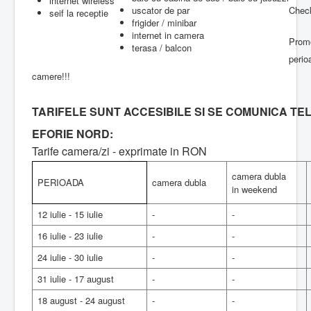
internet wireless
uscator de par
Check
seif la receptie
frigider / minibar
internet in camera
Promo
terasa / balcon
peri
camere!!!
TARIFELE SUNT ACCESIBILE SI SE COMUNICA TEL
EFORIE NORD:
Tarife camera/zi - exprimate in RON
camera dubla
PERIOADA
camera dubla
in weekend
12 iulie - 15 iulie
-
-
16 iulie - 23 iulie
-
-
24 iulie - 30 iulie
-
-
31 iulie - 17 august
-
-
18 august - 24 august
-
-