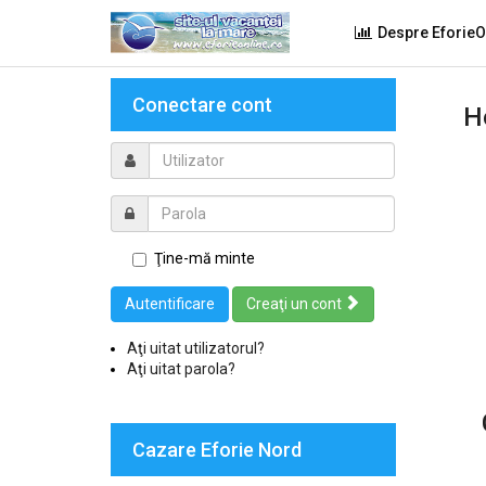
Despre EforieO
Conectare cont
H
Ţine-mă minte
Autentificare
Creaţi un cont
Aţi uitat utilizatorul?
Aţi uitat parola?
Cazare Eforie Nord