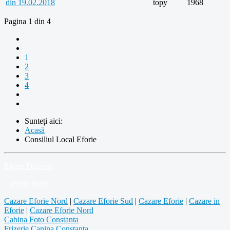
din 19.02.2018
topy
1968
Pagina 1 din 4
1
2
3
4
Sunteți aici:
Acasă
Consiliul Local Eforie
Eforie Delivery
Camere libere
Cazare Eforie Nord
|
Cazare Eforie Sud
|
Cazare Eforie
|
Cazare in
Eforie
|
Cazare Eforie Nord
Cabina Foto Constanta
Frizerie Canina Constanta