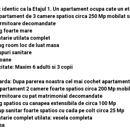
: identic ca la Etajul 1. Un apartament ocupa cate un et
apartament de 3 camere spatios circa 250 Mp mobilat si 
ormitoare decomandate
ng foarte mare
atarie utilata complet
ing room loc de luat masa
upuri sanitare
coane
tate: Maxim 6 adulti si 3 copii
rda: Dupa parerea noastra cel mai cochet apartament
apartament 2 camere foarte spatios circa 200 Mp mobila
ormitoare cu pat matrimonial decomandate
ing spatios cu canapea extensibila de circa 100 Mp
up sanitar foarte spatios cu cada pe colt circa 25 Mp
atarie complet utilata: vesela completa
sa