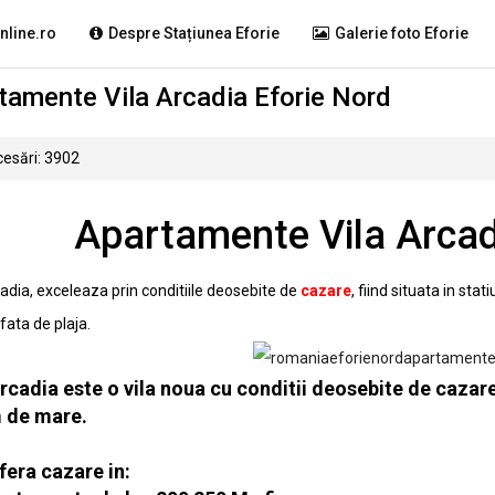
nline.ro
Despre Stațiunea Eforie
Galerie foto Eforie
tamente Vila Arcadia Eforie Nord
esări: 3902
Apartamente Vila Arcad
cadia, exceleaza prin conditiile deosebite de
cazare
, fiind situata in sta
fata de plaja.
Arcadia este o vila noua cu conditii deosebite de cazar
 de mare.
fera cazare in: