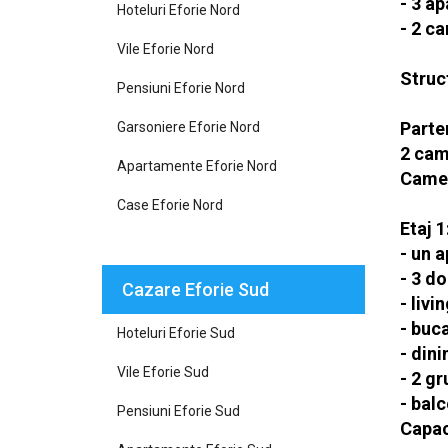
- 3 a
Hoteluri Eforie Nord
- 2 c
Vile Eforie Nord
Struc
Pensiuni Eforie Nord
Parte
Garsoniere Eforie Nord
2 came
Apartamente Eforie Nord
Camere
Case Eforie Nord
Etaj 1
- un 
- 3 d
Cazare Eforie Sud
- livi
- buc
Hoteluri Eforie Sud
- din
Vile Eforie Sud
- 2 gr
- bal
Pensiuni Eforie Sud
Capaci