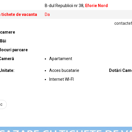
B-dul Republicii nr 38,
Eforie Nord
 tichete de vacanta
Da
contacte
 camere
Băi
locuri parcare
 Cameră
Apartament
Unitate:
Acces bucatarie
Dotări Cam
Internet WI-FI
ec