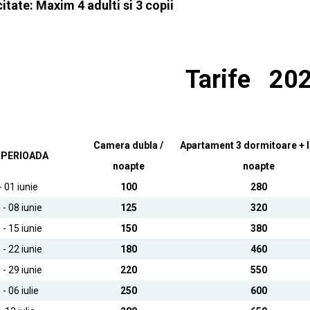
tate: Maxim 4 adulti si 3 copii
Tarife 20
Camera dubla /
Apartament 3 dormitoare + li
PERIOADA
noapte
noapte
 01 iunie
100
280
 - 08 iunie
125
320
 - 15 iunie
150
380
 - 22 iunie
180
460
 - 29 iunie
220
550
 - 06 iulie
250
600