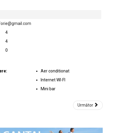
forie@gmail.com
4
4
0
ere:
Aer conditionat
Internet WI-FI
Mini bar
Următor