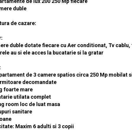
partamente de lux 200 250 Mp fiecare
amere duble
tura de cazare:
r:
re duble dotate fiecare cu Aer conditionat, Tv cablu, f
le au si ele acces la bucatarie si la gratar
:
apartament de 3 camere spatios circa 250 Mp mobilat si 
ormitoare decomandate
ng foarte mare
atarie utilata complet
ing room loc de luat masa
upuri sanitare
coane
tate: Maxim 6 adulti si 3 copii