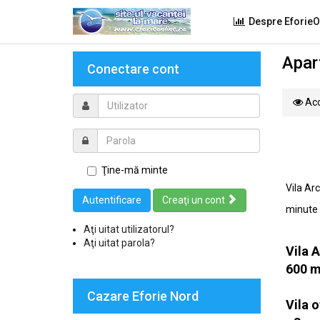
Despre EforieO
Apar
Conectare cont
Acc
Ţine-mă minte
Vila Ar
Autentificare
Creaţi un cont
minute 
Aţi uitat utilizatorul?
Aţi uitat parola?
Vila 
600 m
Cazare Eforie Nord
Vila o