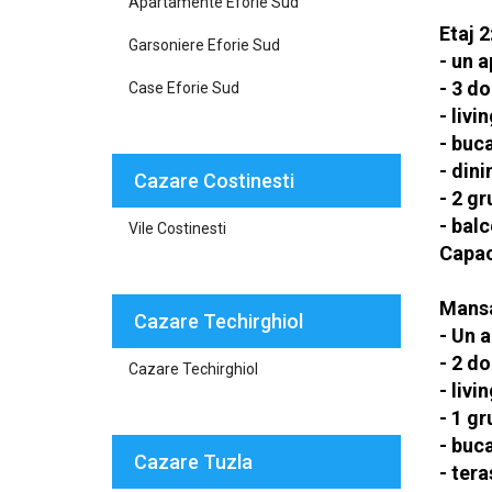
Apartamente Eforie Sud
Etaj 2
Garsoniere Eforie Sud
- un 
- 3 d
Case Eforie Sud
- livi
- buc
- din
Cazare Costinesti
- 2 gr
- bal
Vile Costinesti
Capaci
Mansa
Cazare Techirghiol
- Un 
- 2 d
Cazare Techirghiol
- liv
- 1 gr
- buc
Cazare Tuzla
- tera