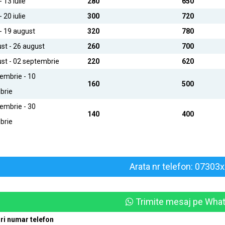
- 13 iulie
280
650
- 20 iulie
300
720
 - 19 august
320
780
st - 26 august
260
700
st - 02 septembrie
220
620
embrie - 10
160
500
brie
embrie - 30
140
400
brie
Arata nr telefon: 07303
Trimite mesaj pe Wha
ri numar telefon