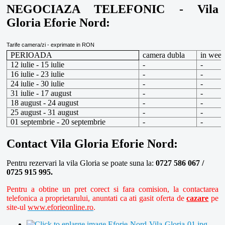
NEGOCIAZA TELEFONIC - Vila
Gloria Eforie Nord:
Tarife camera/zi - exprimate in RON
PERIOADA
camera dubla
in wee
12 iulie - 15 iulie
-
-
16 iulie - 23 iulie
-
-
24 iulie - 30 iulie
-
-
31 iulie - 17 august
-
-
18 august - 24 august
-
-
25 august - 31 august
-
-
01 septembrie - 20 septembrie
-
-
Contact Vila Gloria Eforie Nord:
Pentru rezervari la vila Gloria se poate suna la:
0727 586 067 /
0725 915 995.
Pentru a obtine un pret corect si fara comision, la contactarea
telefonica a proprietarului, anuntati ca ati gasit oferta de
cazare
pe
site-ul
www.eforieonline.ro
.