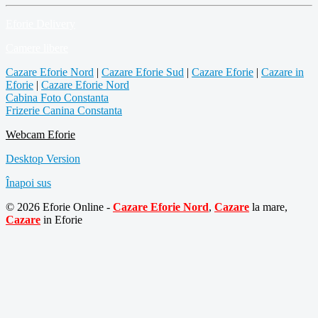
Eforie Delivery
Camere libere
Cazare Eforie Nord
|
Cazare Eforie Sud
|
Cazare Eforie
|
Cazare in
Eforie
|
Cazare Eforie Nord
Cabina Foto Constanta
Frizerie Canina Constanta
Webcam Eforie
Desktop Version
Înapoi sus
© 2026 Eforie Online -
Cazare Eforie Nord
,
Cazare
la mare,
Cazare
in Eforie