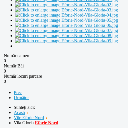
Număr camere
0
Număr Băi
0
Număr locuri parcare
0
Prec
Următor
Sunteți aici:
Acasă
Vile Eforie Nord
Vila Gloria
Eforie Nord