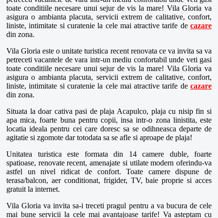
toate conditiile necesare unui sejur de vis la mare! Vila Gloria va
asigura o ambianta placuta, servicii extrem de calitative, confort,
liniste, intimitate si curatenie la cele mai atractive tarife de
cazare
din zona.
Vila Gloria este o unitate turistica recent renovata ce va invita sa va
petreceti vacantele de vara intr-un mediu confortabil unde veti gasi
toate conditiile necesare unui sejur de vis la mare! Vila Gloria va
asigura o ambianta placuta, servicii extrem de calitative, confort,
liniste, intimitate si curatenie la cele mai atractive tarife de
cazare
din zona.
Situata la doar cativa pasi de plaja Acapulco, plaja cu nisip fin si
apa mica, foarte buna pentru copii, insa intr-o zona linistita, este
locatia ideala pentru cei care doresc sa se odihneasca departe de
agitatie si zgomote dar totodata sa se afle si aproape de plaja!
Unitatea turistica este formata din 14 camere duble, foarte
spatioase, renovate recent, amenajate si utilate modern oferindu-va
astfel un nivel ridicat de confort. Toate camere dispune de
terasa/balcon, aer conditionat, frigider, TV, baie proprie si acces
gratuit la internet.
Vila Gloria va invita sa-i treceti pragul pentru a va bucura de cele
mai bune servicii la cele mai avantajoase tarife! Va asteptam cu