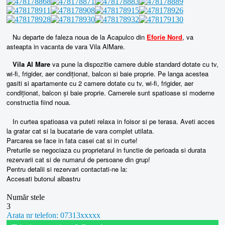
Nu departe de faleza noua de la Acapulco din
Eforie Nord
, va
asteapta in vacanta de vara Vila AlMare.
Vila Al Mare
va pune la dispozitie camere duble standard dotate cu tv,
wi-fi, frigider, aer condiționat, balcon si baie proprie. Pe langa acestea
gasiti si apartamente cu 2 camere dotate cu tv, wi-fi, frigider, aer
condiționat, balcon și baie proprie. Camerele sunt spatioase si moderne
constructia fiind noua.
In curtea spatioasa va puteti relaxa in foisor si pe terasa. Aveti acces
la gratar cat si la bucatarie de vara complet utilata.
Parcarea se face in fata casei cat si in curte!
Preturile se negociaza cu proprietarul in functie de perioada si durata
rezervarii cat si de numarul de persoane din grup!
Pentru detalii si rezervari contactati-ne la:
Accesati butonul albastru
Număr stele
3
Arata nr telefon: 07313xxxxx