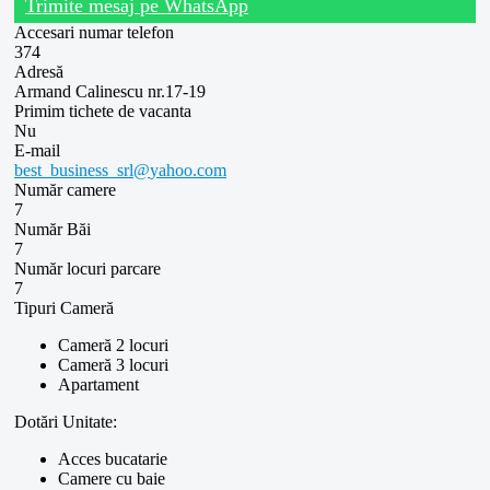
Trimite mesaj pe WhatsApp
Accesari numar telefon
374
Adresă
Armand Calinescu nr.17-19
Primim tichete de vacanta
Nu
E-mail
best_business_srl​
@
​yahoo.com
Număr camere
7
Număr Băi
7
Număr locuri parcare
7
Tipuri Cameră
Cameră 2 locuri
Cameră 3 locuri
Apartament
Dotări Unitate:
Acces bucatarie
Camere cu baie