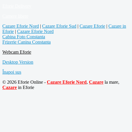
Eforie Delivery
Camere libere
Cazare Eforie Nord
|
Cazare Eforie Sud
|
Cazare Eforie
|
Cazare in
Eforie
|
Cazare Eforie Nord
Cabina Foto Constanta
Frizerie Canina Constanta
Webcam Eforie
Desktop Version
Înapoi sus
© 2026 Eforie Online -
Cazare Eforie Nord
,
Cazare
la mare,
Cazare
in Eforie