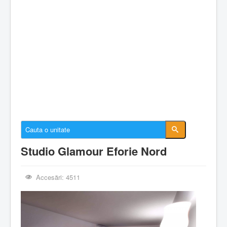
Cazare Constanta
Cazare Mamaia
Cazare Navodari
Conectare cont
Despre EforieOnline.ro
Despre Statiunea Eforie
Galerie foto
Anunturi imobiliare
Studio Glamour Eforie Nord
Accesări: 4511