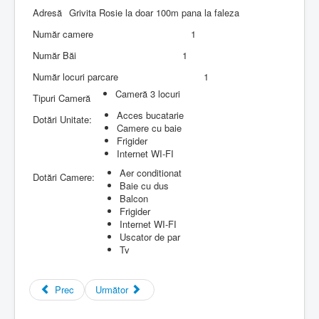
Adresă
Grivita Rosie la doar 100m pana la faleza
Număr camere
1
Număr Băi
1
Număr locuri parcare
1
Cameră 3 locuri
Tipuri Cameră
Acces bucatarie
Dotări Unitate:
Camere cu baie
Frigider
Internet WI-FI
Aer conditionat
Dotări Camere:
Baie cu dus
Balcon
Frigider
Internet WI-FI
Uscator de par
Tv
Prec
Următor