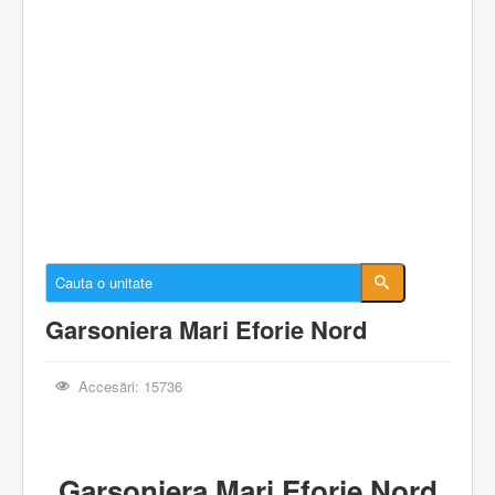
Cazare Constanta
Cazare Mamaia
Cazare Navodari
Conectare cont
Despre EforieOnline.ro
Despre Statiunea Eforie
Galerie foto
Anunturi imobiliare
Garsoniera Mari Eforie Nord
Accesări: 15736
Garsoniera Mari Eforie Nord