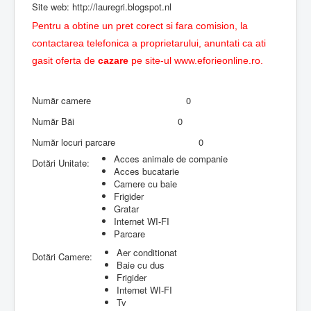
Site web: http://lauregri.blogspot.nl
Pentru a obtine un pret corect si fara comision, la
contactarea telefonica a proprietarului, anuntati ca ati
gasit oferta de
cazare
pe site-ul
www.eforieonline.ro
.
Număr camere
0
Număr Băi
0
Număr locuri parcare
0
Acces animale de companie
Dotări Unitate:
Acces bucatarie
Camere cu baie
Frigider
Gratar
Internet WI-FI
Parcare
Aer conditionat
Dotări Camere:
Baie cu dus
Frigider
Internet WI-FI
Tv