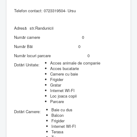
Telefon contact: 0723319504- Ursu
Adresă
str.Randunicii
Număr camere
0
Număr Băi
0
Număr locuri parcare
0
Acces animale de companie
Dotări Unitate:
Acces bucatarie
Camere cu baie
Frigider
Gratar
Internet WI-FI
Loc joaca copii
Parcare
Baie cu dus
Dotări Camere:
Balcon
Frigider
Internet WI-FI
Terasa