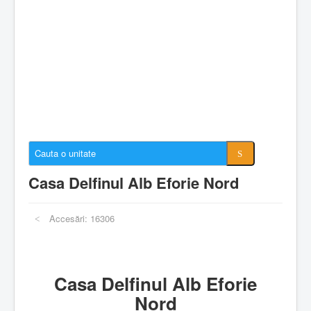
Cazare Mamaia
Cazare Navodari
Conectare cont
Despre EforieOnline.ro
Despre Statiunea Eforie
Galerie foto
Anunturi imobiliare
Casa Delfinul Alb Eforie Nord
Accesări: 16306
Casa Delfinul Alb Eforie
Nord