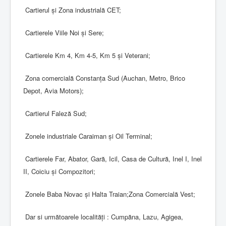
Cartierul și Zona industrială CET;
Cartierele Viile Noi și Sere;
Cartierele Km 4, Km 4-5, Km 5 și Veterani;
Zona comercială Constanța Sud (Auchan, Metro, Brico
Depot, Avia Motors);
Cartierul Faleză Sud;
Zonele industriale Caraiman și Oil Terminal;
Cartierele Far, Abator, Gară, Icil, Casa de Cultură, Inel I, Inel
II, Coiciu și Compozitori;
Zonele Baba Novac și Halta Traian;Zona Comercială Vest;
Dar si următoarele localități : Cumpăna, Lazu, Agigea,