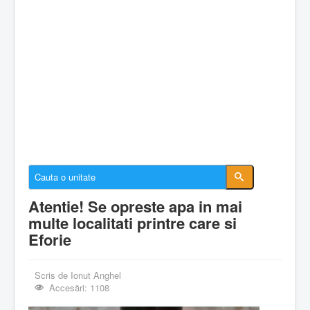
Cazare Constanta
Cazare Mamaia
Cazare Navodari
Conectare cont
Despre EforieOnline.ro
Despre Statiunea Eforie
Galerie foto
Anunturi imobiliare
Atentie! Se opreste apa in mai
multe localitati printre care si
Eforie
Scris de
Ionut Anghel
Accesări: 1108