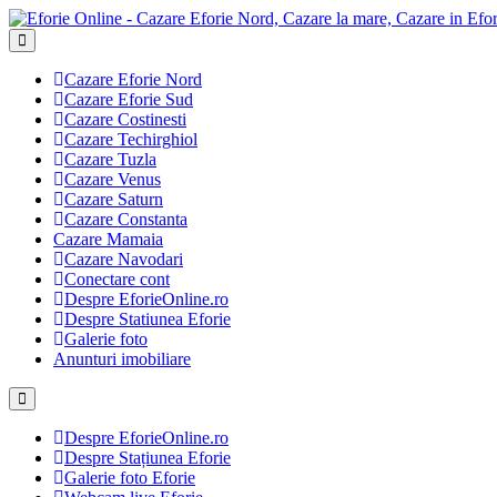
Cazare Eforie Nord
Cazare Eforie Sud
Cazare Costinesti
Cazare Techirghiol
Cazare Tuzla
Cazare Venus
Cazare Saturn
Cazare Constanta
Cazare Mamaia
Cazare Navodari
Conectare cont
Despre EforieOnline.ro
Despre Statiunea Eforie
Galerie foto
Anunturi imobiliare
Despre EforieOnline.ro
Despre Stațiunea Eforie
Galerie foto Eforie