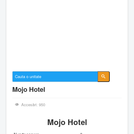
Cazare Constanta
Cazare Mamaia
Cazare Navodari
Conectare cont
Despre EforieOnline.ro
Despre Statiunea Eforie
Galerie foto
Anunturi imobiliare
Mojo Hotel
Accesări: 950
Mojo Hotel